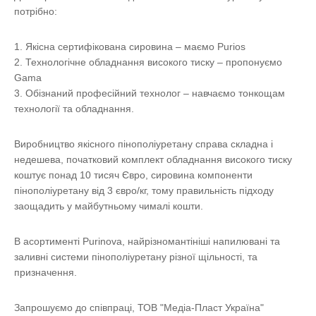
потрібно:
Якісна сертифікована сировина – маємо Purios
Технологічне обладнання високого тиску – пропонуємо
Gama
Обізнаний професійний технолог – навчаємо тонкощам
технології та обладнання.
Виробництво якісного пінополіуретану справа складна і
недешева, початковий комплект обладнання високого тиску
коштує понад 10 тисяч Євро, сировина компоненти
пінополіуретану від 3 євро/кг, тому правильність підходу
заощадить у майбутньому чималі кошти.
В асортименті Purinova, найрізномантініші напилювані та
заливні системи пінополіуретану різної щільності, та
призначення.
Запрошуємо до співпраці, ТОВ "Медіа-Пласт Україна"