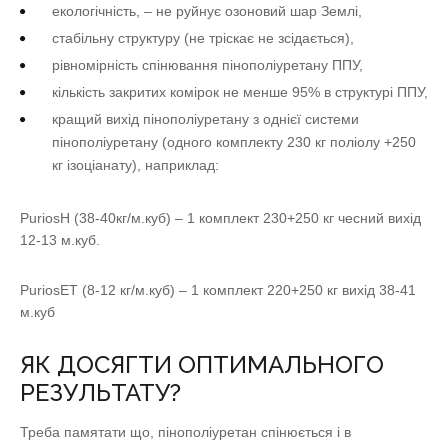
екологічність, – не руйнує озоновий шар Землі,
стабільну структуру (не тріскає не зсідається),
рівномірність спінювання пінополіуретану ППУ,
кількість закритих комірок не менше 95% в структурі ППУ,
кращий вихід пінополіуретану з однієї системи
пінополіуретану (одного комплекту 230 кг поліолу +250
кг ізоціанату), наприклад:
PuriosH (38-40кг/м.куб) – 1 комплект 230+250 кг чесний вихід
12-13 м.куб.
PuriosET (8-12 кг/м.куб) – 1 комплект 220+250 кг вихід 38-41
м.куб
ЯК ДОСЯГТИ ОПТИМАЛЬНОГО
РЕЗУЛЬТАТУ?
Треба памятати що, пінополіуретан спінюється і в