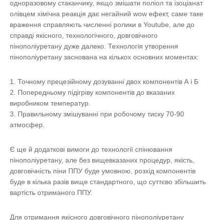
одноразовому стаканчику, якщо змішати поліол та ізоціанат
олівцем хімічна реакція дає негайний wow ефект, саме таке
враження справляють численні ролики в Youtube, але до
справді якісного, технологічного, довговічного
пінополіуретану дуже далеко. Технологія утворення
пінополіуретану заснована на кількох основних моментах:
Точному прецезійному дозуванні двох компонентів А і Б
Попередньому підігріву компонентів до вказаних
виробником температур.
Правильному змішуванні при робочому тиску 70-90
атмосфер.
Є ще й додаткові вимоги до технології спінювання
пінополіуретану, але без вищевказаних процедур, якість,
довговічність піни ППУ буде умовною, розхід компонентів
буде в кілька разів вище стандартного, що суттєво збільшить
вартість отриманого ППУ.
Для отримання якісного довговічного пінополіуретану