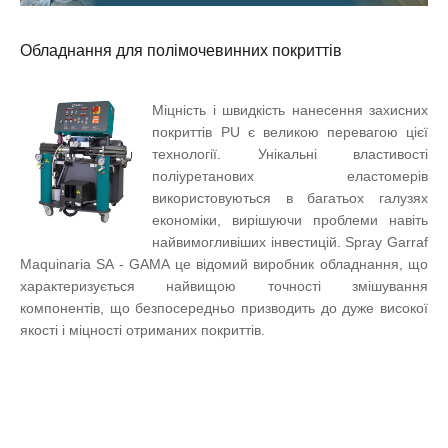
Обладнання для полімочевинних покриттів
Міцність і швидкість нанесення захисних
покриттів PU є великою перевагою цієї
технології. Унікальні властивості
поліуретанових еластомерів
використовуються в багатьох галузях
економіки, вирішуючи проблеми навіть
найвимогливіших інвестицій. Spray Garraf
Maquinaria SA - GAMA це відомий виробник обладнання, що
характеризується найвищою точності змішування
компонентів, що безпосередньо призводить до дуже високої
якості і міцності отриманих покриттів.